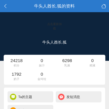
牛头人酋长.狐的资料
点击重新加
载
牛头人酋长.狐
24218
0
6298
0
积分
妹汁
乳液
精液
1792
0
奶子
金坷垃
Ta的主题
发短消息