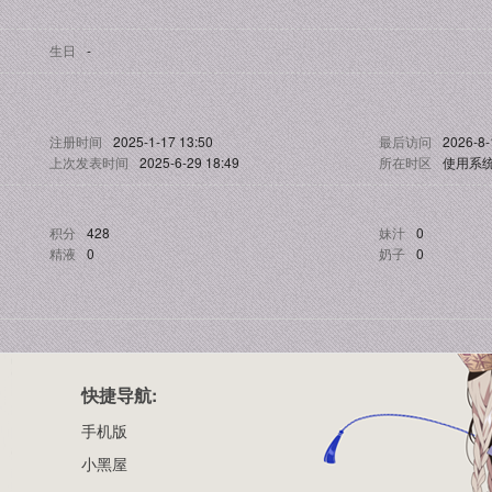
生日
-
注册时间
2025-1-17 13:50
最后访问
2026-8-
上次发表时间
2025-6-29 18:49
所在时区
使用系
积分
428
妹汁
0
精液
0
奶子
0
快捷导航:
手机版
小黑屋