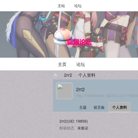
主站
论坛
主页
论坛
›
2rr2
›
个人资料
2rr2
http://r18vtbother.182402.xyz/?19856
主题
留言板
个人资料
2rr2
(UID: 19856)
邮箱状态
未验证