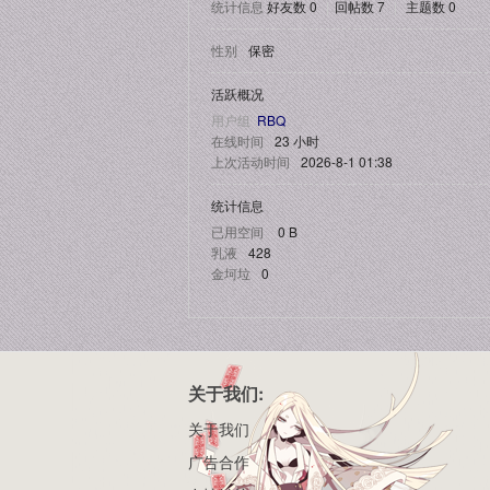
统计信息
好友数 0
|
回帖数 7
|
主题数 0
性别
保密
活跃概况
用户组
RBQ
在线时间
23 小时
上次活动时间
2026-8-1 01:38
统计信息
已用空间
0 B
乳液
428
金坷垃
0
关于我们:
关于我们
广告合作